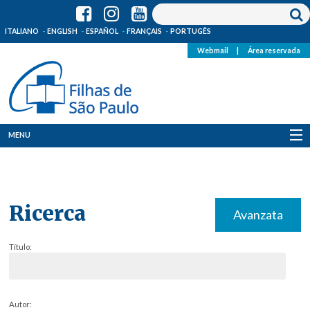
ITALIANO
ENGLISH
ESPAÑOL
FRANÇAIS
PORTUGÊS
Webmail
|
Área reservada
MENU
Quem Somos
Onde Estamos
Ricerca
Avanzata
Notícias
Título:
Recursos
Media
Autor: