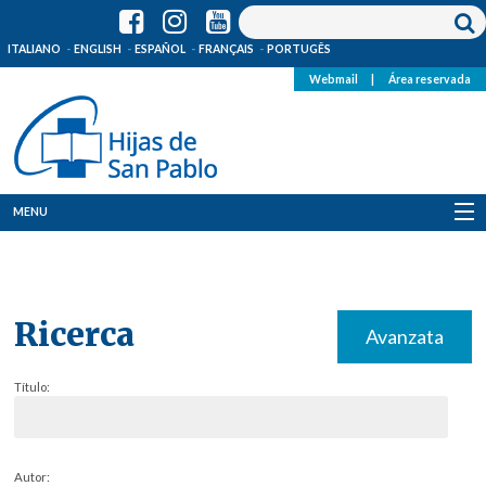
ITALIANO
ENGLISH
ESPAÑOL
FRANÇAIS
PORTUGÊS
Webmail
|
Área reservada
MENU
Quienes Somos
Dónde estamos
Ricerca
Avanzata
Noticias
Título:
Recursos
Media
Autor: