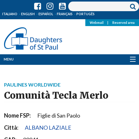
ITALIANO
ENGLISH
ESPAÑOL
FRANÇAIS
PORTUGÊS
Webmail
|
Reserved area
MENU
Who we are
PAULINES WORLDWIDE
Where we are
Comunità Tecla Merlo
News
Nome FSP:
Figlie di San Paolo
Resources
Città:
ALBANO LAZIALE
Media