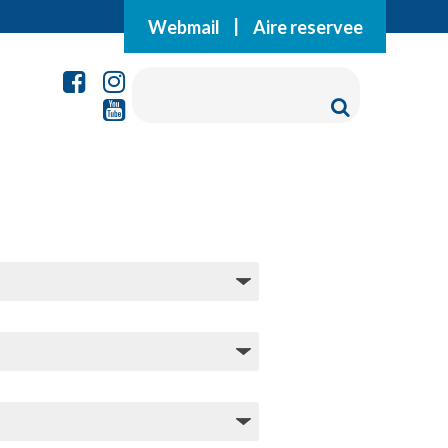
Webmail
|
Aire reservee