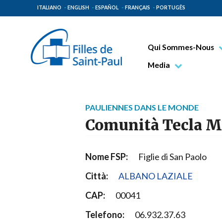
ITALIANO
ENGLISH
ESPAÑOL
FRANÇAIS
PORTUGÊS
Qui Sommes-Nous
Bienheureux Jacques 
Media
Vénérable Tecla Merl
Photo
Spiritualité Paulinienn
Vidéo
PAULIENNES DANS LE MONDE
Mission Paulinienne
Comunità Tecla M
Lieux d’origine
Gouvernement Genera
Nome FSP:
Figlie di San Paolo
Famille Paulinienne
Città:
ALBANO LAZIALE
CAP:
00041
Telefono:
06.932.37.63