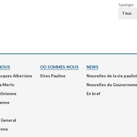
Narzole
Typologie:
San Lorenzo di Fossano
Susa
NOUS
OÙ SOMMES-NOUS
NEWS
acques Alberione
Sites Pauline
Nouvelles de la vie pauli
a Merlo
Nouvelles du Gouvernem
ulinienne
En bref
ienne
 General
ienne