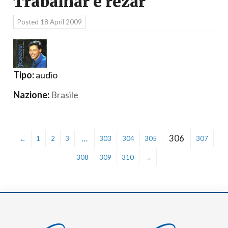
Trabalhar e rezar
Posted
18 April 2009
Tipo:
audio
Nazione:
Brasile
…
306
←
1
2
3
303
304
305
307
308
309
310
→