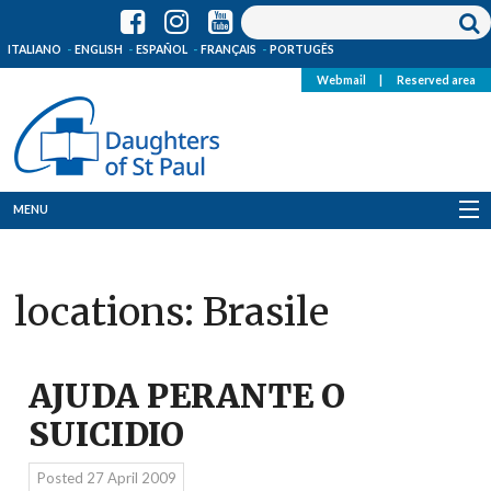
ITALIANO
ENGLISH
ESPAÑOL
FRANÇAIS
PORTUGÊS
Webmail
|
Reserved area
MENU
Who we are
locations:
Brasile
Where we are
News
AJUDA PERANTE O
Resources
SUICIDIO
Media
Posted
27 April 2009