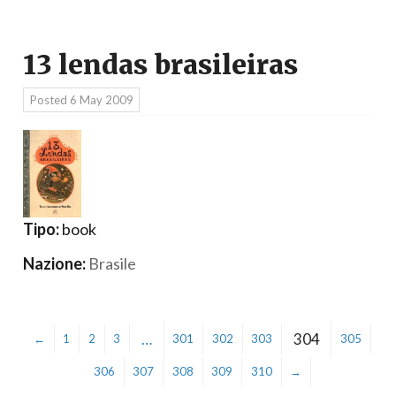
13 lendas brasileiras
Posted
6 May 2009
Tipo:
book
Nazione:
Brasile
…
304
←
1
2
3
301
302
303
305
306
307
308
309
310
→