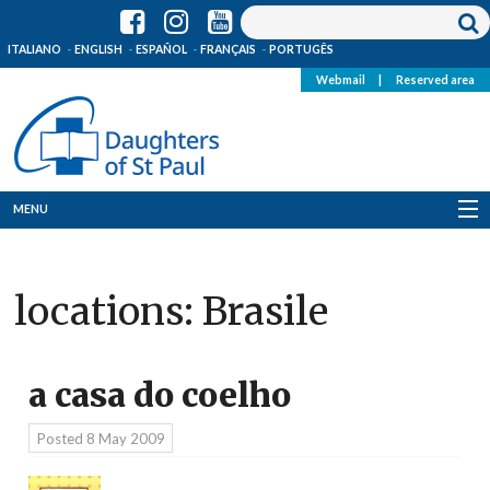
ITALIANO
ENGLISH
ESPAÑOL
FRANÇAIS
PORTUGÊS
Webmail
|
Reserved area
MENU
Who we are
locations:
Brasile
Where we are
News
a casa do coelho
Resources
Posted
8 May 2009
Media