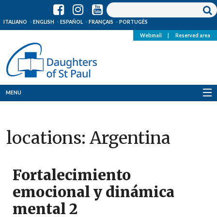
ITALIANO
ENGLISH
ESPAÑOL
FRANÇAIS
PORTUGÊS
Webmail
|
Reserved area
MENU
Who we are
locations:
Argentina
Where we are
News
Fortalecimiento
Resources
emocional y dinámica
mental 2
Media