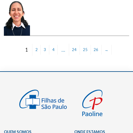
1
…
2
3
4
24
25
26
→
QUEM SOMOS
ONDE ESTAMOS