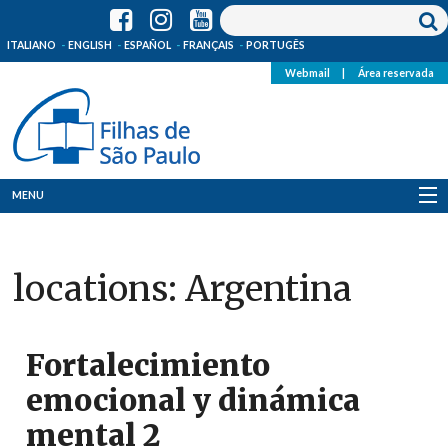
ITALIANO
ENGLISH
ESPAÑOL
FRANÇAIS
PORTUGÊS
Webmail
|
Área reservada
MENU
Quem Somos
locations:
Argentina
Onde Estamos
Notícias
Fortalecimiento
Recursos
emocional y dinámica
mental 2
Media