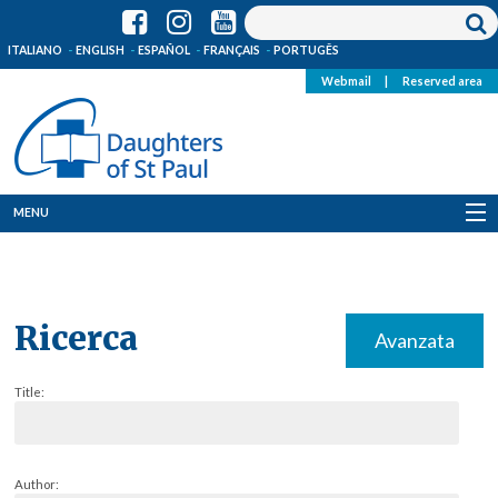
ITALIANO
ENGLISH
ESPAÑOL
FRANÇAIS
PORTUGÊS
Webmail
|
Reserved area
MENU
Who we are
Where we are
Ricerca
Avanzata
News
Title:
Resources
Media
Author: