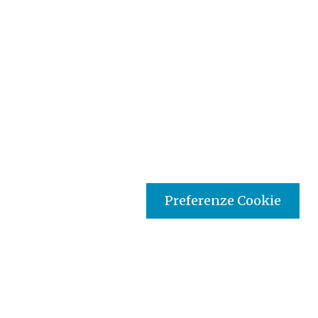
Preferenze Cookie
Tipo prodotto editoriale:
book
Titolo italiano:
Sette passi verso la vita. Itinerario
verso la Pasqua. Un percorso molto speciale.
Titolo originale:
Siete pasos hacia la vida. Itinerario