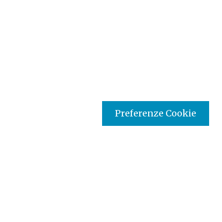
Preferenze Cookie
Tipo prodotto editoriale:
book
Titolo italiano:
Sette passi verso la vita. Itinerario
verso la Pasqua. Un percorso molto speciale.
Titolo originale:
Siete pasos hacia la vida. Itinerario
hacia la Pascua. Un camino muy especial.