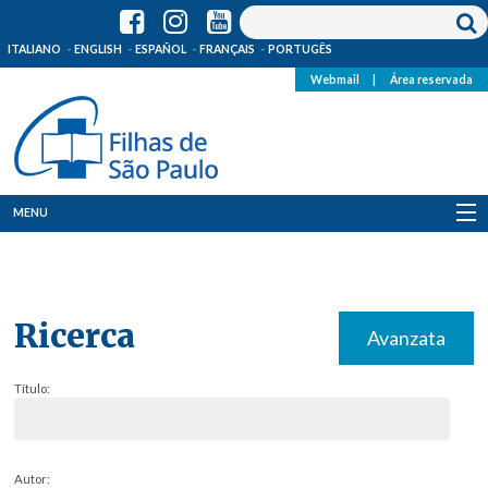
ITALIANO
ENGLISH
ESPAÑOL
FRANÇAIS
PORTUGÊS
Webmail
|
Área reservada
MENU
Quem Somos
Onde Estamos
Ricerca
Avanzata
Notícias
Título:
Recursos
Media
Autor: