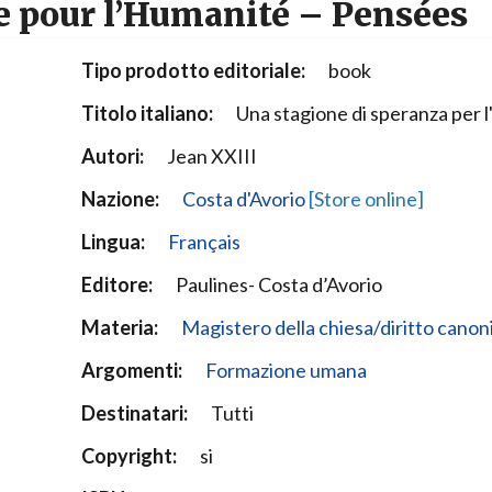
e pour l’Humanité – Pensées
Narzole
San Lorenzo di Fossano
Tipo prodotto editoriale:
book
Susa
Titolo italiano:
Una stagione di speranza per l'
Autori:
Jean XXIII
Nazione:
Costa d'Avorio
[Store online]
Lingua:
Français
Editore:
Paulines- Costa d’Avorio
Materia:
Magistero della chiesa/diritto canon
Argomenti:
Formazione umana
Destinatari:
Tutti
Copyright:
si