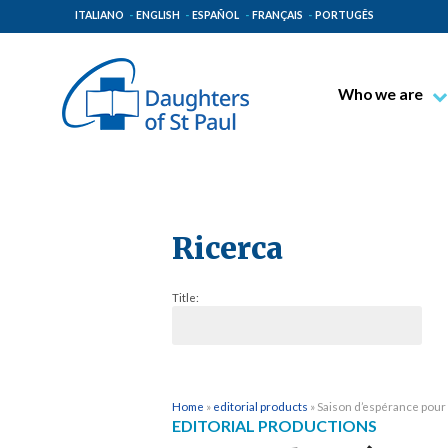
ITALIANO
ENGLISH
ESPAÑOL
FRANÇAIS
PORTUGÊS
Who we are
Blessed James A
Venerable Thec
Pauline Spiritual
The Pauline Mis
Ricerca
Places of Origin
Title:
The General Go
The Pauline Fam
Home
»
editorial products
»
Saison d’espérance pour
EDITORIAL PRODUCTIONS