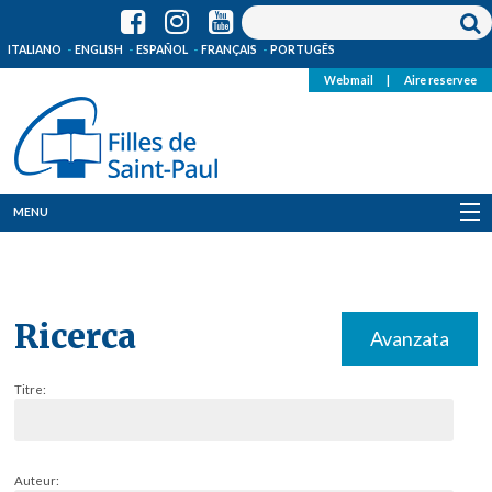
ITALIANO
ENGLISH
ESPAÑOL
FRANÇAIS
PORTUGÊS
Webmail
|
Aire reservee
MENU
Qui Sommes-Nous
Où sommes-nous
Ricerca
Avanzata
News
Titre:
Ressources
Media
Auteur: