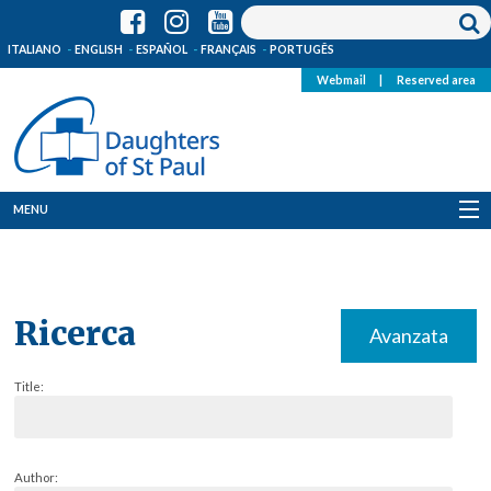
ITALIANO
ENGLISH
ESPAÑOL
FRANÇAIS
PORTUGÊS
Webmail
|
Reserved area
MENU
Who we are
Where we are
Ricerca
Avanzata
News
Title:
Resources
Media
Author: