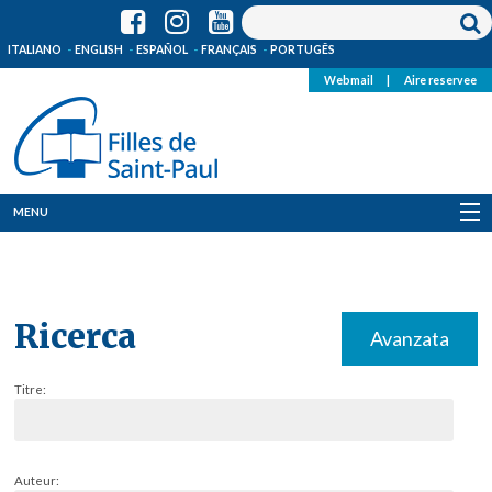
ITALIANO
ENGLISH
ESPAÑOL
FRANÇAIS
PORTUGÊS
Webmail
|
Aire reservee
MENU
Qui Sommes-Nous
Où sommes-nous
Ricerca
Avanzata
News
Titre:
Ressources
Media
Auteur: