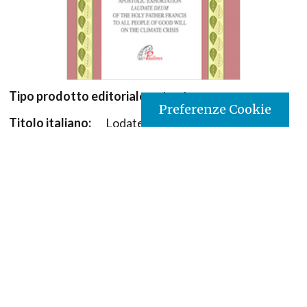
Tipo prodotto editoriale:
book
Preferenze Cookie
Titolo italiano:
Lodate Dio per tutte le Sue
Creature
Titolo originale:
Praise God for all His Creatures
Autori:
Pope Francis
Nazione:
Kenya
[Store online]
Lingua:
English
Editore:
Paulines - Kenya
Materia:
Magistero della chiesa/diritto canonico