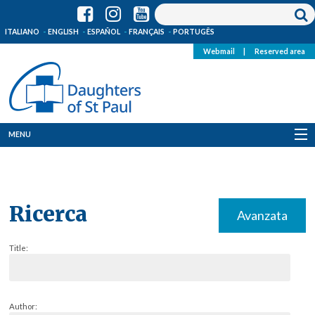
ITALIANO
ENGLISH
ESPAÑOL
FRANÇAIS
PORTUGÊS
Webmail
|
Reserved area
MENU
Who we are
Where we are
Ricerca
Avanzata
News
Title:
Resources
Media
Author: