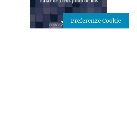
Preferenze Cookie
Tipo prodotto editoriale:
book
Titolo italiano:
Il mistero della triade: parlare di Dio
tra noi
Titolo originale:
A trindade é um mistério: mas
podemos falar disso
Autori:
Alexandre Palma
Nazione:
Brasile
[Store online]
Lingua:
Português
Editore:
Paulinas - Brasile