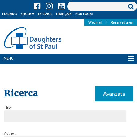
ITALIANO
ENGLISH
ESPAÑOL
FRANÇAIS
PORTUGÊS
Webmail
|
Reserved area
MENU
Who we are
Where we are
Ricerca
Avanzata
News
Title:
Resources
Media
Author: