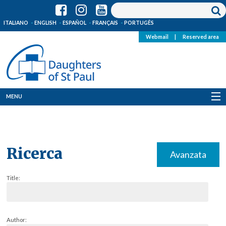
ITALIANO
ENGLISH
ESPAÑOL
FRANÇAIS
PORTUGÊS
Webmail
|
Reserved area
MENU
Who we are
Where we are
Ricerca
Avanzata
News
Title:
Resources
Media
Author: