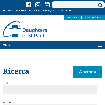
ITALIANO
ENGLISH
ESPAÑOL
FRANÇAIS
PORTUGÊS
Webmail
|
Reserved area
MENU
Who we are
Where we are
Ricerca
Avanzata
News
Title:
Resources
Media
Author: