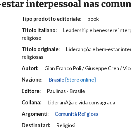
estar interpessoal nas comun
Narzole
San Lorenzo di Fossano
Tipo prodotto editoriale:
book
Susa
Titolo italiano:
Leadership e benessere inter
religiose
Titolo originale:
Liderançõa e bem-estar int
religiosas
Autori:
Gian Franco Poli / Giuseppe Crea / V
Nazione:
Brasile
[Store online]
Editore:
Paulinas - Brasile
Collana:
LideranÃ§a e vida consagrada
Argomenti:
Comunità Religiosa
Destinatari:
Religiosi