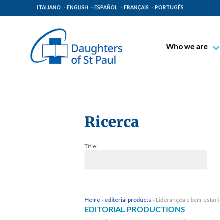
ITALIANO
ENGLISH
ESPAÑOL
FRANÇAIS
PORTUGÊS
Who we are
Blessed James A
Venerable Thec
Pauline Spiritual
The Pauline Mis
Ricerca
Places of Origin
Title:
The General Go
The Pauline Fam
Home
»
editorial products
»
Liderançõa e bem-estar 
EDITORIAL PRODUCTIONS