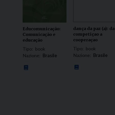
dança da paz (a): da
Educomunicação:
competiçao a
Comunicação e
cooperaçao
educação
Tipo:
book
Tipo:
book
Nazione:
Brasile
Nazione:
Brasile