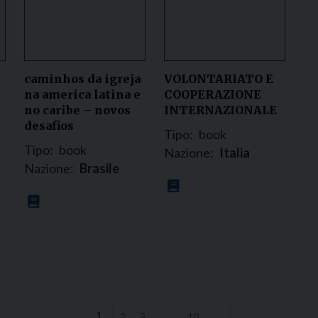
caminhos da igreja
VOLONTARIATO E
na america latina e
COOPERAZIONE
no caribe – novos
INTERNAZIONALE
desafios
Tipo:
book
Tipo:
book
Nazione:
Italia
Nazione:
Brasile
1
…
2
3
10
→