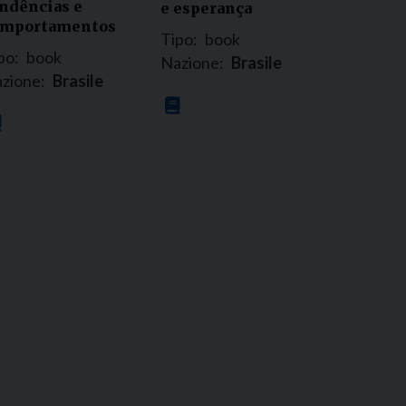
ndências e
e esperança
omportamentos
Tipo:
book
po:
book
Nazione:
Brasile
zione:
Brasile