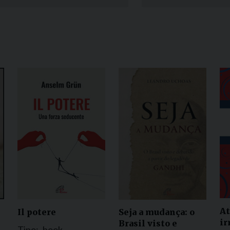
Narzole
San Lorenzo di Fossano
Susa
At
Il potere
Seja a mudança: o
ir
Brasil visto e
Tipo:
book