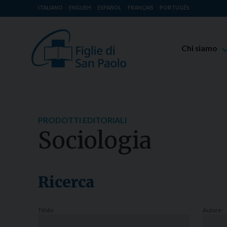
ITALIANO
ENGLISH
ESPAÑOL
FRANÇAIS
PORTUGÊS
Chi siamo
Beato Giaco
Venerabile T
Spiritualità 
PRODOTTI EDITORIALI
Missione Pao
Sociologia
Luoghi delle 
Governo Gen
Famiglia Pao
Ricerca
Titolo:
Autore: