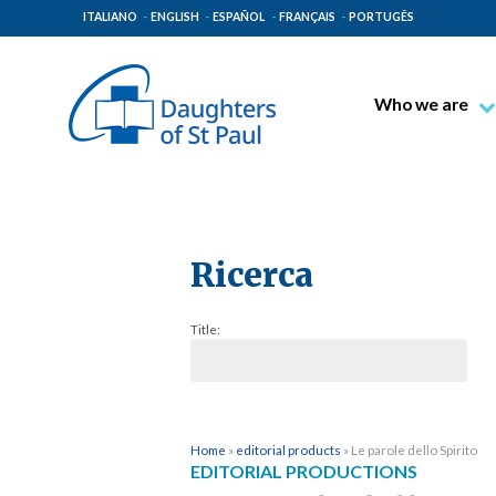
ITALIANO
ENGLISH
ESPAÑOL
FRANÇAIS
PORTUGÊS
Who we are
Blessed James A
Venerable Thec
Pauline Spiritual
The Pauline Mis
Ricerca
Places of Origin
Title:
The General Go
The Pauline Fam
Home
»
editorial products
»
Le parole dello Spirito
EDITORIAL PRODUCTIONS