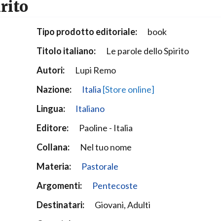
rito
Narzole
San Lorenzo di Fossano
Tipo prodotto editoriale:
book
Susa
Titolo italiano:
Le parole dello Spirito
Autori:
Lupi Remo
Nazione:
Italia
[Store online]
Lingua:
Italiano
Editore:
Paoline - Italia
Collana:
Nel tuo nome
Materia:
Pastorale
Argomenti:
Pentecoste
Destinatari:
Giovani, Adulti