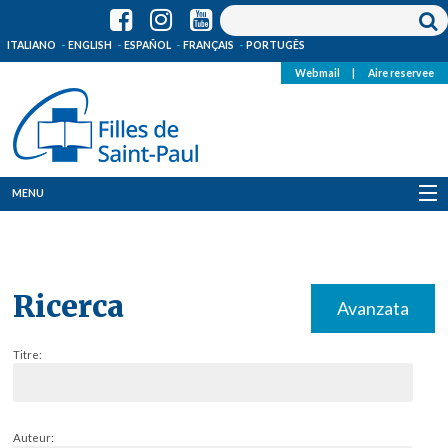
ITALIANO
ENGLISH
ESPAÑOL
FRANÇAIS
PORTUGÊS
Webmail
|
Aire reservee
MENU
Qui Sommes-Nous
Où sommes-nous
Ricerca
Avanzata
News
Titre:
Ressources
Media
Auteur: