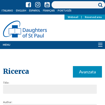
ITALIANO
ENGLISH
ESPAÑOL
FRANÇAIS
PORTUGÊS
Webmail
|
Reserved area
MENU
Who we are
Where we are
Ricerca
Avanzata
News
Title:
Resources
Media
Author: