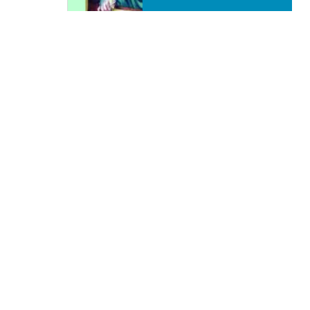
Tipo prodotto editoriale:
book
Titolo italiano:
Il corriere originale del
cristianesimo
Autori:
Elvis Elengabeka
Nazione:
Francia
[Store online]
Lingua:
Français
Editore:
Paulines- Costa d’Avorio
Materia:
Theology
Argomenti:
Biblico