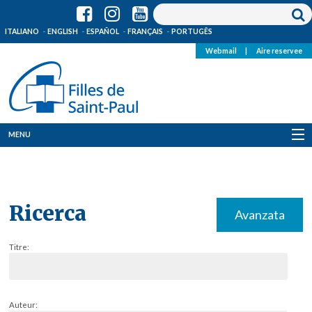
ITALIANO
ENGLISH
ESPAÑOL
FRANÇAIS
PORTUGÊS
Webmail
|
Aire reservee
MENU
Qui Sommes-Nous
Où sommes-nous
Ricerca
Avanzata
News
Titre:
Ressources
Media
Auteur: