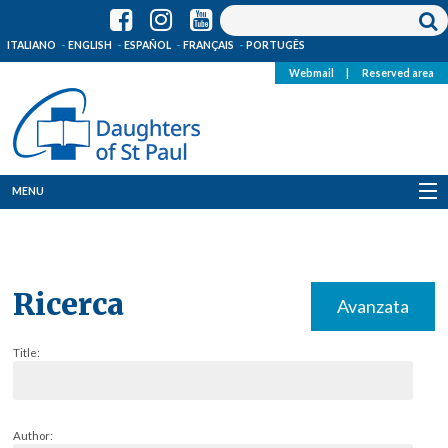
ITALIANO
ENGLISH
ESPAÑOL
FRANÇAIS
PORTUGÊS
Webmail
|
Reserved area
MENU
Who we are
Where we are
Ricerca
Avanzata
News
Title:
Resources
Media
Author: