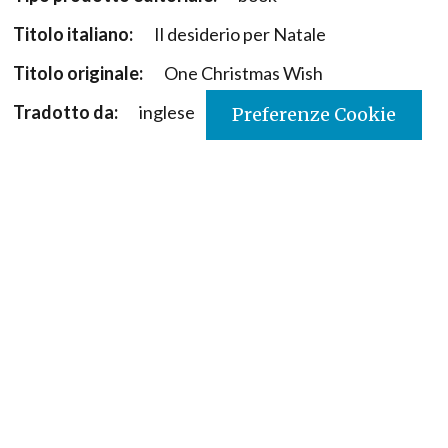
Titolo italiano:
Il desiderio per Natale
Titolo originale:
One Christmas Wish
Tradotto da:
inglese
Preferenze Cookie
Autori:
M. Christina Butler
Illustratore:
Tina Macnaughton
Nazione:
Giappone
[Store online]
Lingua:
Japanese
Editore:
Paoline - Giappone
Collana:
La seria di 'topolino'
Materia:
Bibbia
Argomenti:
Natale