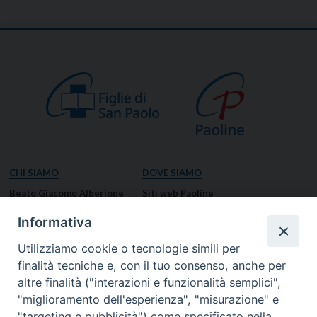
CHI SIAMO
DOVE SIAMO
Beato Giacomo Alberione
Siti web Paoline
Venerabile Tecla Merlo
NOTIZIE
Informativa
Spiritualità Paolina
Notizie di vita paolina
Utilizziamo cookie o tecnologie simili per
Missione Paolina
Notizie dal governo generale
finalità tecniche e, con il tuo consenso, anche per
Luoghi delle Origini
Notizie in breve
altre finalità ("interazioni e funzionalità semplici",
Governo Generale
RISORSE
"miglioramento dell'esperienza", "misurazione" e
"targeting e pubblicità") come specificato nella
Famiglia Paolina
Preghiere