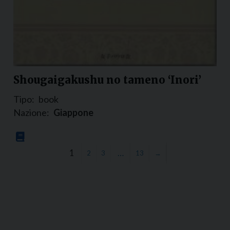
Shougaigakushu no tameno ‘Inori’
Tipo:
book
Nazione:
Giappone
1
…
2
3
13
→