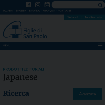
ITALIANO
ENGLISH
ESPAÑOL
FRANÇAIS
PORTUGÊS
Webmail
|
Area Riservata
MENU
Chi siamo
Dove siamo
PRODOTTI EDITORIALI
Japanese
Notizie
Risorse
Ricerca
Avanzata
Media