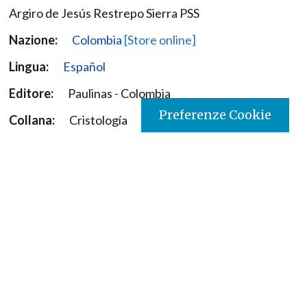
Argiro de Jesús Restrepo Sierra PSS
Nazione:
Colombia
[Store online]
Lingua:
Español
Editore:
Paulinas - Colombia
Preferenze Cookie
Collana:
Cristología
Materia:
Storia della Chiesa
Argomenti:
Chiesa/storia
Destinatari:
Adultos, jóvenes, Laicos, Religiosos
Copyright:
si
ISBN:
9789587864229
Edizione:
1