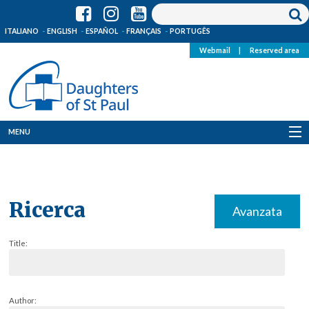
ITALIANO
ENGLISH
ESPAÑOL
FRANÇAIS
PORTUGÊS
Webmail
|
Reserved area
MENU
Who we are
Where we are
Ricerca
Avanzata
News
Title:
Resources
Media
Author: