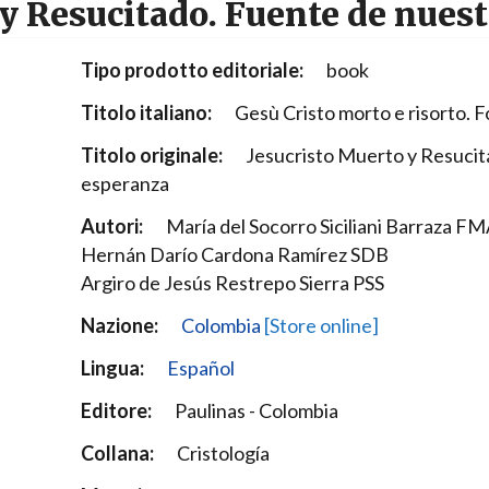
 y Resucitado. Fuente de nues
Narzole
San Lorenzo di Fossano
Tipo prodotto editoriale:
book
Susa
Titolo italiano:
Gesù Cristo morto e risorto. F
Titolo originale:
Jesucristo Muerto y Resucit
esperanza
Autori:
María del Socorro Siciliani Barraza F
Hernán Darío Cardona Ramírez SDB
Argiro de Jesús Restrepo Sierra PSS
Nazione:
Colombia
[Store online]
Lingua:
Español
Editore:
Paulinas - Colombia
Collana:
Cristología