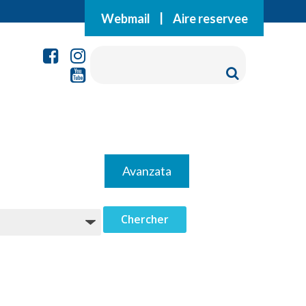
Webmail
|
Aire reservee
Avanzata