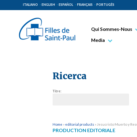
ITALIANO
ENGLISH
ESPAÑOL
FRANÇAIS
PORTUGÊS
Qui Sommes-Nous
Bienheureux Jacques 
Media
Vénérable Tecla Merl
Photo
Spiritualité Paulinienn
Vidéo
Mission Paulinienne
Ricerca
Lieux d’origine
Titre:
Gouvernement Genera
Famille Paulinienne
Home
»
editorial products
»
Jesucristo Muerto y Res
PRODUCTION EDITORIALE