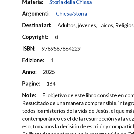
Materia:
Storia della Chiesa
Argomenti:
Chiesa/storia
Destinatari:
Adultos, jóvenes, Laicos, Religio
Copyright:
si
ISBN:
9789587864229
Edizione:
1
Anno:
2025
Pagine:
184
Note:
El objetivo de este libro consiste en co
Resucitado de una manera comprensible, integral y
todos los misterios de la vida de Jesús, el que má
contemporáneo es el de la resurrección ya la vez
eso, tomamos la decisión de escribir y compartir l