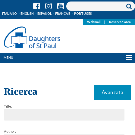
ITALIANO
ENGLISH
ESPAÑOL
FRANÇAIS
PORTUGÊS
Webmail
|
Reserved area
MENU
Who we are
Where we are
Ricerca
Avanzata
News
Title:
Resources
Media
Author: