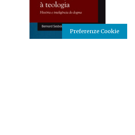
Preferenze Cookie
Tipo prodotto editoriale:
book
Titolo italiano:
Introduzione alla teologia: storia e
intelligenza del dogma
Titolo originale:
Introduction à la théologie:
histoire et intelligence du dogme
Tradotto da:
francese