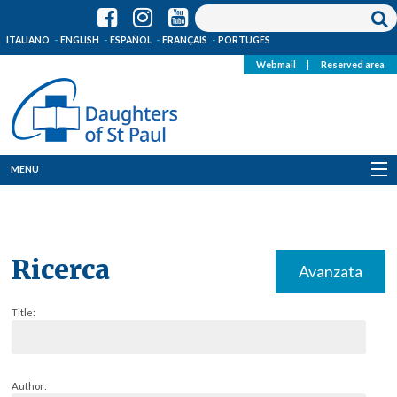
ITALIANO
ENGLISH
ESPAÑOL
FRANÇAIS
PORTUGÊS
Webmail
|
Reserved area
MENU
Who we are
Where we are
Ricerca
Avanzata
News
Title:
Resources
Media
Author: