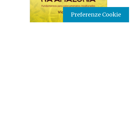
Preferenze Cookie
Tipo prodotto editoriale:
book
Titolo italiano:
Iniziazione alla vita cristiana in
Amazzonia: fondamenti per catecumenati
inculturati
Titolo originale:
Iniciação à vida cristã na Amazônia: