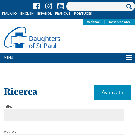
ITALIANO
ENGLISH
ESPAÑOL
FRANÇAIS
PORTUGÊS
Webmail
|
Reserved area
MENU
Who we are
Where we are
Ricerca
Avanzata
News
Title:
Resources
Media
Author: