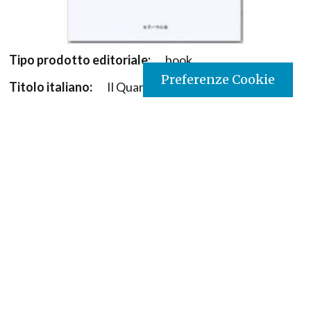
Tipo prodotto editoriale:
book
Preferenze Cookie
Titolo italiano:
Il Quarto Re Mago
Titolo originale:
Die Legende vom vierten König
Tradotto da:
tedesco
Autori:
Edzard Schaper
Illustratore:
Edzard Schaper
Nazione:
Giappone
[Store online]
Lingua:
Japanese
Editore:
Paoline - Giappone
Materia:
Natale