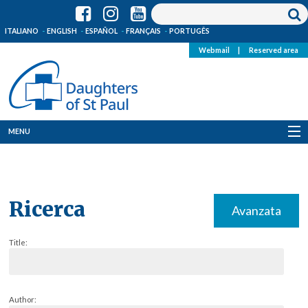
ITALIANO
ENGLISH
ESPAÑOL
FRANÇAIS
PORTUGÊS
Webmail
|
Reserved area
MENU
Who we are
Where we are
Ricerca
Avanzata
News
Title:
Resources
Media
Author: