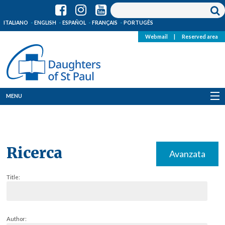
ITALIANO
ENGLISH
ESPAÑOL
FRANÇAIS
PORTUGÊS
Webmail
|
Reserved area
MENU
Who we are
Where we are
Ricerca
Avanzata
News
Title:
Resources
Media
Author: