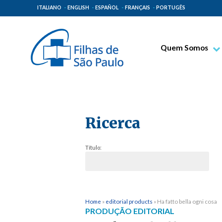
ITALIANO
ENGLISH
ESPAÑOL
FRANÇAIS
PORTUGÊS
Quem Somos
Bem-aventurado T
Venerável Tecla M
Espiritualidade Pa
Ricerca
Missão Paulinas
Lugares de Orige
Título:
Governo Geral
Família Paulina
Home
»
editorial products
»
Ha fatto bella ogni cosa
PRODUÇÃO EDITORIAL