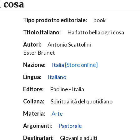
i cosa
Narzole
San Lorenzo di Fossano
Tipo prodotto editoriale:
book
Susa
Titolo italiano:
Ha fatto bella ogni cosa
Autori:
Antonio Scattolini
Ester Brunet
Nazione:
Italia
[Store online]
Lingua:
Italiano
Editore:
Paoline - Italia
Collana:
Spiritualità del quotidiano
Materia:
Arte
Argomenti:
Pastorale
Destinatari:
Giovani e adulti