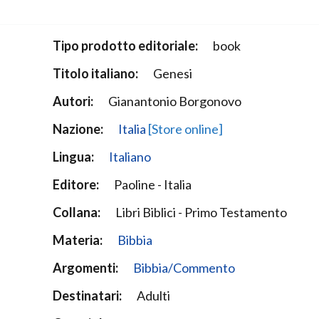
Narzole
San Lorenzo di Fossano
Tipo prodotto editoriale:
book
Susa
Titolo italiano:
Genesi
Autori:
Gianantonio Borgonovo
Nazione:
Italia
[Store online]
Lingua:
Italiano
Editore:
Paoline - Italia
Collana:
Libri Biblici - Primo Testamento
Materia:
Bibbia
Argomenti:
Bibbia/Commento
Destinatari:
Adulti