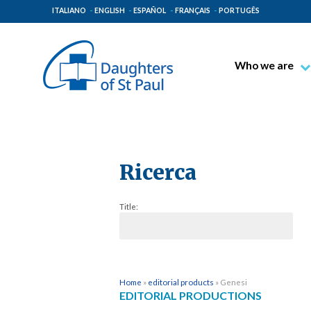
ITALIANO
ENGLISH
ESPAÑOL
FRANÇAIS
PORTUGÊS
Who we are
Blessed James A
Venerable Thec
Pauline Spiritual
The Pauline Mis
Ricerca
Places of Origin
Title:
The General Go
The Pauline Fam
Home
»
editorial products
»
Genesi
EDITORIAL PRODUCTIONS