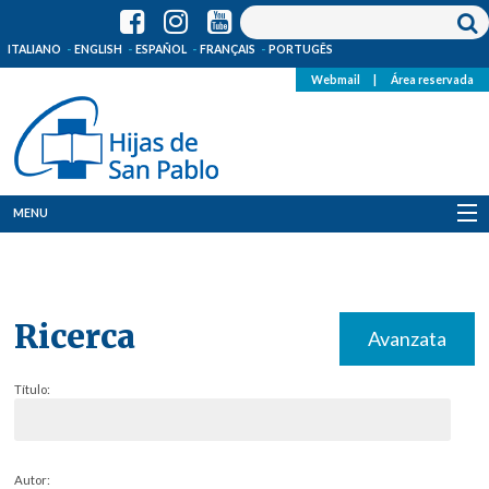
ITALIANO
ENGLISH
ESPAÑOL
FRANÇAIS
PORTUGÊS
Webmail
|
Área reservada
MENU
Quienes Somos
Dónde estamos
Ricerca
Avanzata
Noticias
Título:
Recursos
Media
Autor: