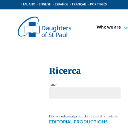
ITALIANO
ENGLISH
ESPAÑOL
FRANÇAIS
PORTUGÊS
Who we are
Blessed James A
Venerable Thec
Pauline Spiritual
The Pauline Mis
Ricerca
Places of Origin
Title:
The General Go
The Pauline Fam
Home
»
editorial products
»
Essa tal felicidade
EDITORIAL PRODUCTIONS