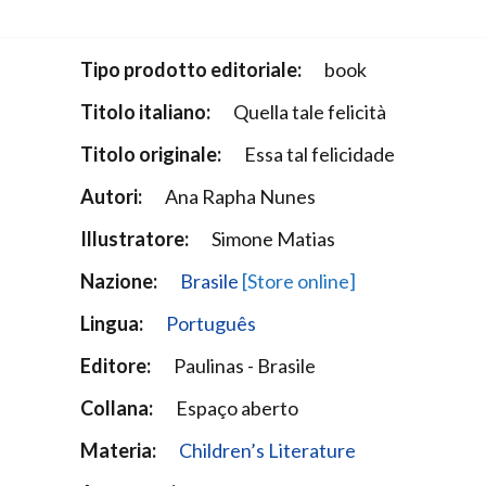
Narzole
San Lorenzo di Fossano
Tipo prodotto editoriale:
book
Susa
Titolo italiano:
Quella tale felicità
Titolo originale:
Essa tal felicidade
Autori:
Ana Rapha Nunes
Illustratore:
Simone Matias
Nazione:
Brasile
[Store online]
Lingua:
Português
Editore:
Paulinas - Brasile
Collana:
Espaço aberto
Materia:
Children’s Literature