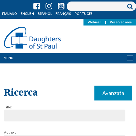
ITALIANO
ENGLISH
ESPAÑOL
FRANÇAIS
PORTUGÊS
Webmail
|
Reserved area
MENU
Who we are
Where we are
Ricerca
Avanzata
News
Title:
Resources
Media
Author: