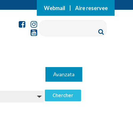
Webmail
|
Aire reservee
Avanzata