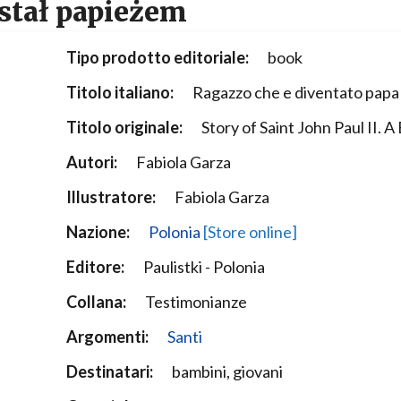
ostał papieżem
Narzole
San Lorenzo di Fossano
Tipo prodotto editoriale:
book
Susa
Titolo italiano:
Ragazzo che e diventato papa
Titolo originale:
Story of Saint John Paul II
Autori:
Fabiola Garza
Illustratore:
Fabiola Garza
Nazione:
Polonia
[Store online]
Editore:
Paulistki - Polonia
Collana:
Testimonianze
Argomenti:
Santi
Destinatari:
bambini, giovani