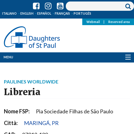
ITALIANO
ENGLISH
ESPAÑOL
FRANÇAIS
PORTUGÊS
Webmail
|
Reserved area
MENU
Who we are
PAULINES WORLDWIDE
Where we are
Libreria
News
Nome FSP:
Pia Sociedade Filhas de São Paulo
Resources
Città:
MARINGÁ, PR
Media