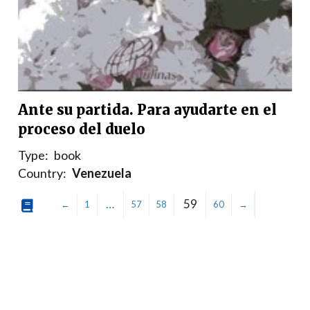
Ante su partida. Para ayudarte en el
proceso del duelo
Type:
book
Country:
Venezuela
…
59
←
1
57
58
60
→