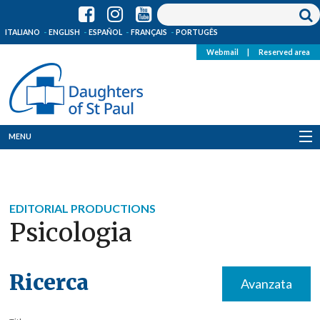
ITALIANO
ENGLISH
ESPAÑOL
FRANÇAIS
PORTUGÊS
Webmail
|
Reserved area
MENU
Who we are
Where we are
EDITORIAL PRODUCTIONS
Psicologia
News
Resources
Ricerca
Avanzata
Media