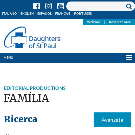
ITALIANO
ENGLISH
ESPAÑOL
FRANÇAIS
PORTUGÊS
Webmail
|
Reserved area
MENU
Who we are
Where we are
EDITORIAL PRODUCTIONS
FAMÍLIA
News
Resources
Ricerca
Avanzata
Media