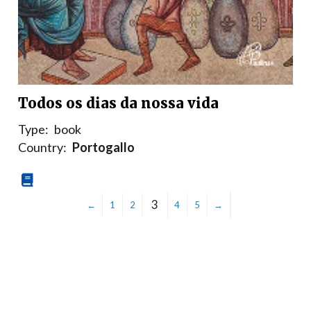
Todos os dias da nossa vida
Type:
book
Country:
Portogallo
3
←
1
2
4
5
→