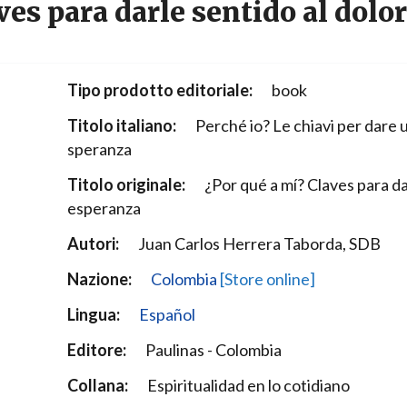
ves para darle sentido al dolor
Narzole
San Lorenzo di Fossano
Susa
Tipo prodotto editoriale:
book
Titolo italiano:
Perché io? Le chiavi per dare 
speranza
Titolo originale:
¿Por qué a mí? Claves para dar
esperanza
Autori:
Juan Carlos Herrera Taborda, SDB
Nazione:
Colombia
[Store online]
Lingua:
Español
Editore:
Paulinas - Colombia
Collana:
Espiritualidad en lo cotidiano