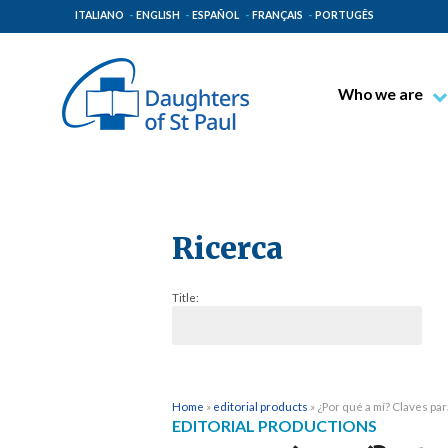
ITALIANO
ENGLISH
ESPAÑOL
FRANÇAIS
PORTUGÊS
Who we are
Blessed James A
Venerable Thec
Pauline Spiritual
The Pauline Mis
Ricerca
Places of Origin
Title:
The General Go
The Pauline Fam
Home
»
editorial products
»
¿Por qué a mí? Claves par
EDITORIAL PRODUCTIONS