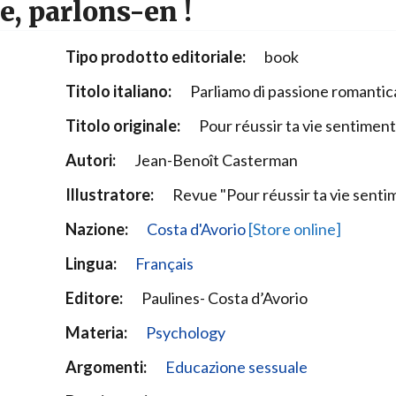
, parlons-en !
Narzole
San Lorenzo di Fossano
Tipo prodotto editoriale:
book
Susa
Titolo italiano:
Parliamo di passione romantic
Titolo originale:
Pour réussir ta vie sentiment
Autori:
Jean-Benoît Casterman
Illustratore:
Revue "Pour réussir ta vie senti
Nazione:
Costa d'Avorio
[Store online]
Lingua:
Français
Editore:
Paulines- Costa d’Avorio
Materia:
Psychology
Argomenti:
Educazione sessuale