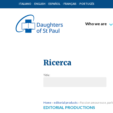
ITALIANO
ENGLISH
ESPAÑOL
FRANÇAIS
PORTUGÊS
Who we are
Blessed James A
Venerable Thec
Pauline Spiritual
The Pauline Mis
Ricerca
Places of Origin
Title:
The General Go
The Pauline Fam
Home
»
editorial products
»
Passion amoureuse, parl
EDITORIAL PRODUCTIONS