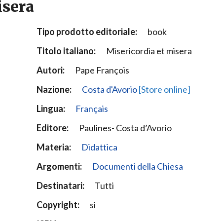
isera
Narzole
San Lorenzo di Fossano
Tipo prodotto editoriale:
book
Susa
Titolo italiano:
Misericordia et misera
Autori:
Pape François
Nazione:
Costa d'Avorio
[Store online]
Lingua:
Français
Editore:
Paulines- Costa d’Avorio
Materia:
Didattica
Argomenti:
Documenti della Chiesa
Destinatari:
Tutti
Copyright:
si