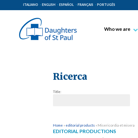
ITALIANO
ENGLISH
ESPAÑOL
FRANÇAIS
PORTUGÊS
Who we are
Blessed James A
Venerable Thec
Pauline Spiritual
The Pauline Mis
Ricerca
Places of Origin
Title:
The General Go
The Pauline Fam
Home
»
editorial products
»
Misericordia et misera
EDITORIAL PRODUCTIONS