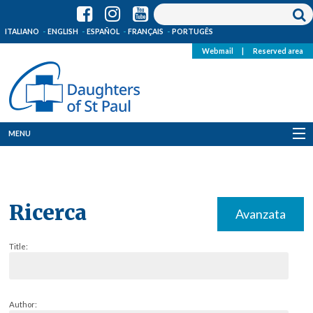
ITALIANO
ENGLISH
ESPAÑOL
FRANÇAIS
PORTUGÊS
Webmail
|
Reserved area
MENU
Who we are
Where we are
Ricerca
Avanzata
News
Title:
Resources
Media
Author: