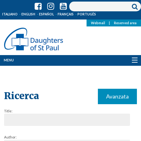
ITALIANO
ENGLISH
ESPAÑOL
FRANÇAIS
PORTUGÊS
Webmail
|
Reserved area
MENU
Who we are
Where we are
Ricerca
Avanzata
News
Title:
Resources
Media
Author: