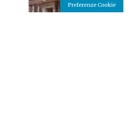
Preferenze Cookie
Tipo prodotto editoriale:
book
Titolo italiano:
Documenti del Concilio Vaticano
II
Autori:
AA. VV.
Nazione:
Costa d'Avorio
[Store online]
Lingua:
Français
Editore:
Paulines- Costa d’Avorio
Materia:
Church Teaching
Argomenti:
Documenti della Chiesa