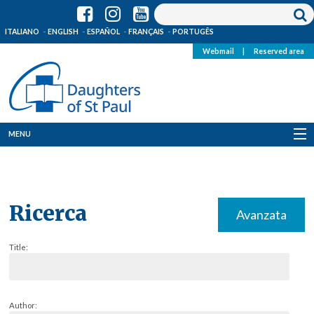
ITALIANO
ENGLISH
ESPAÑOL
FRANÇAIS
PORTUGÊS
Webmail
|
Reserved area
MENU
Who we are
Where we are
Ricerca
Avanzata
News
Title:
Resources
Media
Author: