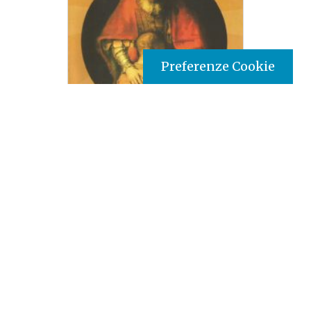
Preferenze Cookie
Tipo prodotto editoriale:
book
Titolo italiano:
Il Sacramento della Riconciliazione:
un tesoro da riscoprire.
Autori:
Romaric Kouadio
Nazione:
Costa d'Avorio
[Store online]
Lingua:
Français