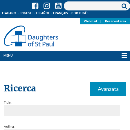
ITALIANO
ENGLISH
ESPAÑOL
FRANÇAIS
PORTUGÊS
Webmail
|
Reserved area
MENU
Who we are
Where we are
Ricerca
Avanzata
News
Title:
Resources
Media
Author: