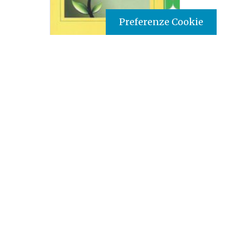
Preferenze Cookie
Tipo prodotto editoriale:
book
Titolo italiano:
La formazione come iniziazione in
Africa
Autori:
Baudouin Mubesala
Nazione:
Costa d'Avorio
[Store online]
Lingua:
Français
Editore:
Paulines- Costa d’Avorio
Materia:
Consecrated Life
Argomenti:
Formazione giovanile