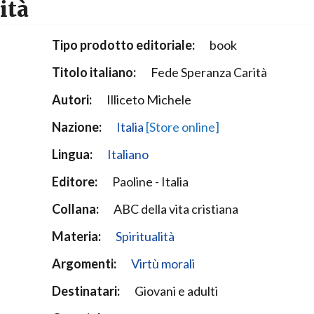
ità
Narzole
San Lorenzo di Fossano
Tipo prodotto editoriale:
book
Susa
Titolo italiano:
Fede Speranza Carità
Autori:
Illiceto Michele
Nazione:
Italia
[Store online]
Lingua:
Italiano
Editore:
Paoline - Italia
Collana:
ABC della vita cristiana
Materia:
Spiritualità
Argomenti:
Virtù morali
Destinatari:
Giovani e adulti