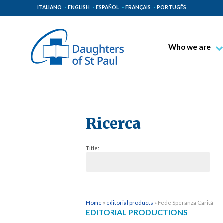
ITALIANO
ENGLISH
ESPAÑOL
FRANÇAIS
PORTUGÊS
Who we are
Blessed James A
Venerable Thec
Pauline Spiritual
The Pauline Mis
Ricerca
Places of Origin
Title:
The General Go
The Pauline Fam
Home
»
editorial products
»
Fede Speranza Carità
EDITORIAL PRODUCTIONS